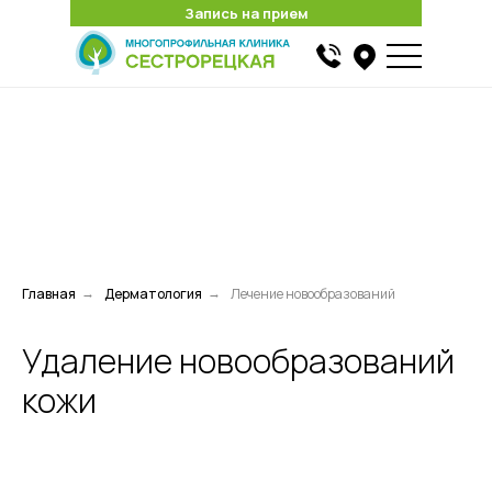
Запись на прием
Запись на прием
Найти
Главная
Дерматология
Лечение новообразований
→
→
Удаление новообразований
кожи