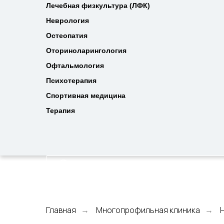
Лечебная физкультура (ЛФК)
Лечебная физкультура (ЛФК)
Неврология
Неврология
Остеопатия
Остеопатия
Оториноларингология
Оториноларингология
Офтальмология
Офтальмология
Психотерапия
Психотерапия
Спортивная медицина
Спортивная медицина
Терапия
Терапия
Главная
Многопрофильная клиника
→
→