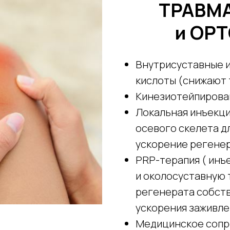
ТРАВМ
и ОР
Внутрисуставные 
кислоты (снижают 
Кинезиотейпирова
Локальная инъекци
осевого скелета д
ускорение регене
PRP-терапия ( инъ
и околосуставную 
регенерата собств
ускорения заживле
Медицинское сопр