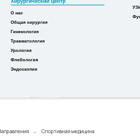
Хирургический центр
МР
Хирургический центр
УЗ
УЗ
О нас
Фу
О нас
Фу
Общая хирургия
Общая хирургия
Гинекология
Гинекология
Травматология
Травматология
Урология
Урология
Флебология
Флебология
Эндоскопия
Эндоскопия
Найти
Направления
Спортивная медицина
→