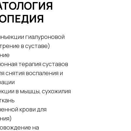
АТОЛОГИЯ
ТОПЕДИЯ
инъекции гиалуроновой
трение в суставе)
ние
онная терапия суставов
ля снятия воспаления и
рации
екции в мышцы, сухожилия
ткань
енной крови для
ния)
овождение на