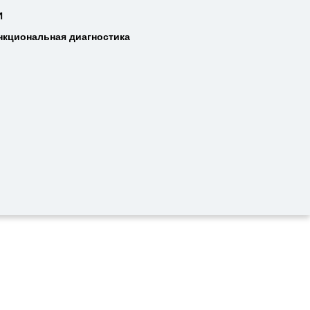
Т
И
И
нкциональная диагностика
нкциональная диагностика