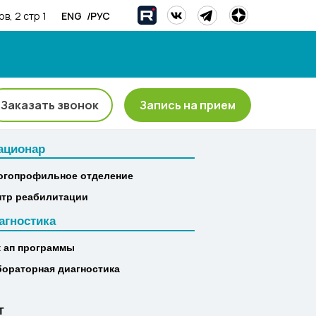
/
ENG
РУС
в, 2 стр 1
Заказать звонок
Запись на прием
ационар
ационар
огопрофильное отделение
огопрофильное отделение
нтр реабилитации
нтр реабилитации
агностика
агностика
к ап программы
к ап программы
бораторная диагностика
бораторная диагностика
Т