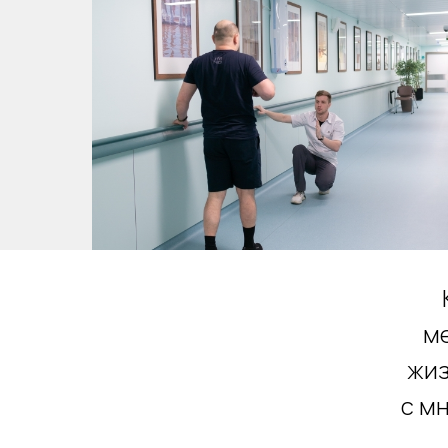
м
жиз
с м