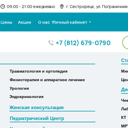
09:00 - 21:00 ежедневно
г. Сестрорецк, ул. Пограничнико
Цены
Акции
О нас
Личный кабинет
+7 (812) 679-0790
Ст
Ст
Травматология и ортопедия
Мн
Травматология и ортопедия
Мн
Физиотерапия и аппаратное лечение
Це
Физиотерапия и аппаратное лечение
Це
Урология
Ди
Урология
Ди
Эндокринология
Че
Эндокринология
Че
Женская консультация
Ла
Женская консультация
Ла
КТ
Педиатрический Центр
КТ
Педиатрический Центр
МР