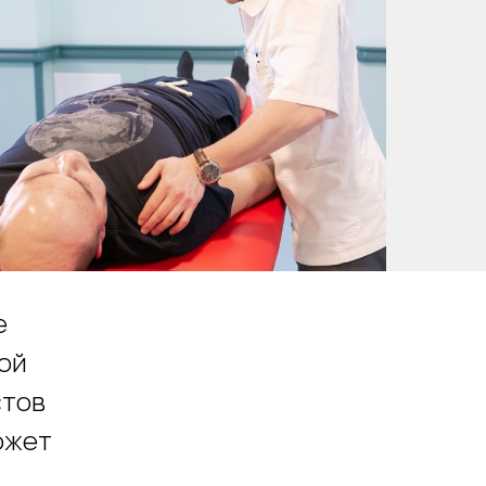
е
ой
стов
ожет