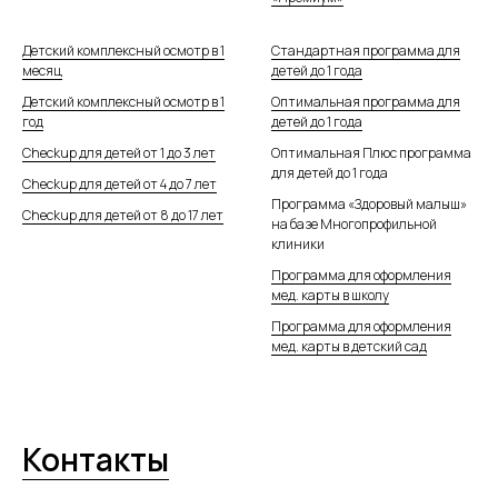
Детский комплексный осмотр в 1
Стандартная программа для
месяц
детей до 1 года
Детский комплексный осмотр в 1
Оптимальная программа для
год
детей до 1 года
Cheсkup для детей от 1 до 3 лет
Оптимальная Плюс программа
для детей до 1 года
Cheсkup для детей от 4 до 7 лет
Программа «Здоровый малыш»
Cheсkup для детей от 8 до 17 лет
на базе Многопрофильной
клиники
Программа для оформления
мед. карты в школу
Программа для оформления
мед. карты в детский сад
Контакты