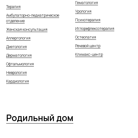
Гематология
Терапия
Урология
Амбулаторно-педиатрическое
Психотерапия
отделение
Иглорефлексотерапия
Женская консультация
Остеопатия
Аллергология
Речевой центр
Диетология
Климакс-центр
Дерматология
Офтальмология
Неврология
Кардиология
Родильный дом