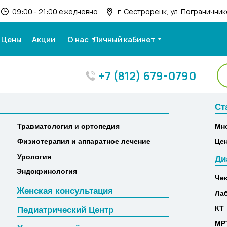
09:00 - 21:00 ежедневно
г. Сестрорецк, ул. Пограничнико
Цены
Акции
О нас
Личный кабинет
+7 (812) 679-0790
Ст
Ст
Травматология и ортопедия
Мн
Травматология и ортопедия
Мн
Физиотерапия и аппаратное лечение
Це
Физиотерапия и аппаратное лечение
Це
Урология
Ди
Урология
Ди
Эндокринология
Че
Эндокринология
Че
Женская консультация
Ла
Женская консультация
Ла
КТ
Педиатрический Центр
КТ
Педиатрический Центр
МР