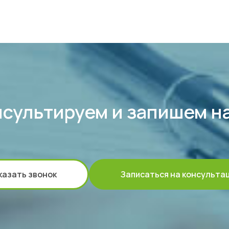
сультируем и запишем н
казать звонок
Записаться на консульта