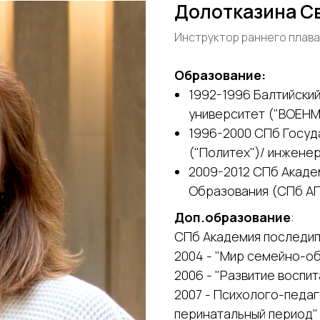
Долотказина С
Инструктор раннего плава
Образование:
1992-1996 Балтийски
университет ("ВОЕНМ
1996-2000 СПб Госуд
("Политех")/ инжене
2009-2012 СПб Акад
Образования (СПб А
Доп.образование
:
СПб Академия последип
2004 - "Мир семейно-о
2006 - "Развитие воспи
2007 - Психолого-педа
перинатальный период"