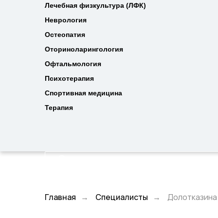
Лечебная физкультура (ЛФК)
Лечебная физкультура (ЛФК)
Неврология
Неврология
Остеопатия
Остеопатия
Оториноларингология
Оториноларингология
Офтальмология
Офтальмология
Психотерапия
Психотерапия
Спортивная медицина
Спортивная медицина
Терапия
Терапия
Главная
Специалисты
Долотказина
→
→