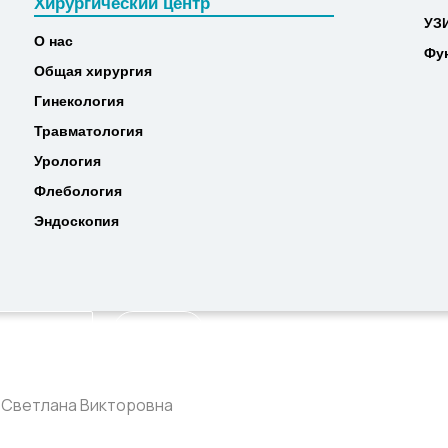
Хирургический центр
МР
Хирургический центр
УЗ
УЗ
О нас
Фу
О нас
Фу
Общая хирургия
Общая хирургия
Гинекология
Гинекология
Травматология
Травматология
Урология
Урология
Флебология
Флебология
Эндоскопия
Эндоскопия
Найти
 Светлана Викторовна