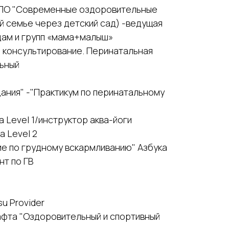
АПО "Современные оздоровительные
й семье через детский сад) -ведущая
дам и групп «мама+малыш»
 консультирование. Перинатальная
льный
дания" -"Практикум по перинатальному
oga Level 1/инструктор аква-йоги
ga Level 2
ие по грудному вскармливанию" Азбука
нт по ГВ
su Provider
сгафта "Оздоровительный и спортивный