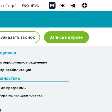
/
ENG
РУС
в, 2 стр 1
Заказать звонок
Запись на прием
ационар
ационар
огопрофильное отделение
огопрофильное отделение
нтр реабилитации
нтр реабилитации
агностика
агностика
к ап программы
к ап программы
бораторная диагностика
бораторная диагностика
Т