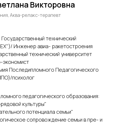
ветлана Викторовна
ния, Аква-релакс-терапевт
й Государственный технический
ЕХ")/ Инженер авиа- ракетостроения
арственный технический университет
р-экономист
емия Последипломного Педагогического
ППО)/психолог
ломного педагогического образования:
брядовой культуры"
тательного потенциала семьи"
гогическое сопровождение семьи в пре- и