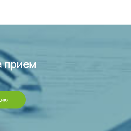
а прием
цию