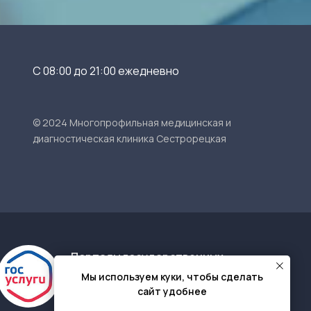
С 08:00 до 21:00 ежедневно
© 2024 Многопрофильная медицинская и
диагностическая клиника Сестрорецкая
Порталы государственных
услуг
Мы используем куки, чтобы сделать
Общероссийский портал
сайт удобнее
Санкт-Петербург и
Ленобласть