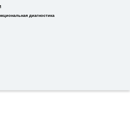
Т
И
И
нкциональная диагностика
нкциональная диагностика