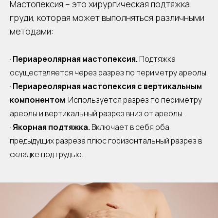
Мастопексия – это хирургическая подтяжка
груди, которая может выполняться различными
методами:
Периареолярная мастопексия.
Подтяжка
·
осуществляется через разрез по периметру ареолы.
·
Периареолярная мастопексия с вертикальным
компонентом
. Используется разрез по периметру
ареолы и вертикальный разрез вниз от ареолы.
·
Якорная подтяжка.
Включает в себя оба
предыдущих разреза плюс горизонтальный разрез в
складке под грудью.