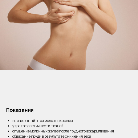
Показания
выраженный птоз молочных желез
утрата эластичности тканей
опущение молочных желез после грудного вскармливания
обвисание груди в результате снижения веса