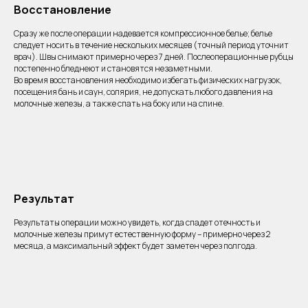
Восстановление
Сразу же после операции надевается компрессионное белье; белье
следует носить в течение нескольких месяцев (точный период уточнит
врач). Швы снимают примерно через 7 дней. Послеоперационные рубцы
постепенно бледнеют и становятся незаметными.
Во время восстановления необходимо избегать физических нагрузок,
посещения бань и саун, солярия, не допускать любого давления на
молочные железы, а также спать на боку или на спине.
Результат
Результаты операции можно увидеть, когда спадет отечность и
молочные железы примут естественную форму – примерно через 2
месяца, а максимальный эффект будет заметен через полгода.