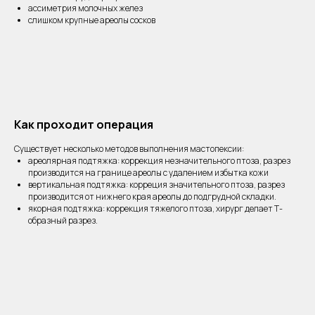
ассиметрия молочных желез
слишком крупные ареолы сосков
Как проходит операция
Существует несколько методов выполнения мастопексии:
ареолярная подтяжка: коррекция незначительного птоза, разрез
производится на границе ареолы с удалением избытка кожи
вертикальная подтяжка: корреция значительного птоза, разрез
производится от нижнего края ареолы до подгрудной складки.
якорная подтяжка: коррекция тяжелого птоза, хирург делает Т-
образный разрез.