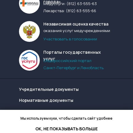
города»
Медуслуги:
(812) 63-555-63
Лекарства:
(812) 63-555-66
Независимая оценка качества
оказания услуг медучреждениями
Участвовать в голосовании
Порталы государственных
услуг
Общероссийский портал
Санкт-Петербург и Ленобласть
Учредительные документы
Нормативные документы
Надзорные органы
Мы используем куки, чтобы сделать сайт удобнее
Конфиденциальность сайта
ОК, НЕ ПОКАЗЫВАТЬ БОЛЬШЕ