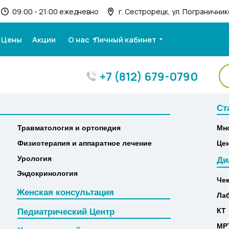
09:00 - 21:00 ежедневно
г. Сестрорецк, ул. Пограничнико
Цены
Акции
О нас
Личный кабинет
+7 (812) 679-0790
Ст
Ст
Травматология и ортопедия
Мн
Травматология и ортопедия
Мн
Физиотерапия и аппаратное лечение
Це
Физиотерапия и аппаратное лечение
Це
Урология
Ди
Урология
Ди
Эндокринология
Че
Эндокринология
Че
Женская консультация
Ла
Женская консультация
Ла
КТ
Педиатрический Центр
КТ
Педиатрический Центр
МР