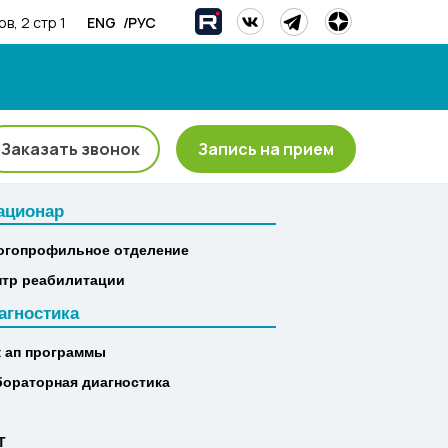
/
ENG
РУС
в, 2 стр 1
Заказать звонок
Запись на прием
ационар
ационар
огопрофильное отделение
огопрофильное отделение
нтр реабилитации
нтр реабилитации
агностика
агностика
к ап программы
к ап программы
бораторная диагностика
бораторная диагностика
Т