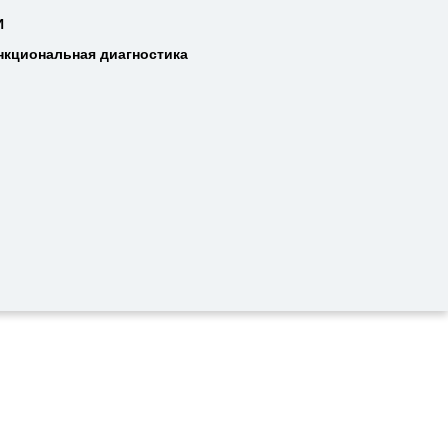
Т
И
И
нкциональная диагностика
нкциональная диагностика