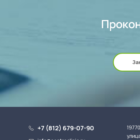
Прокон
За
+7 (812) 679-07-90
19770
улица