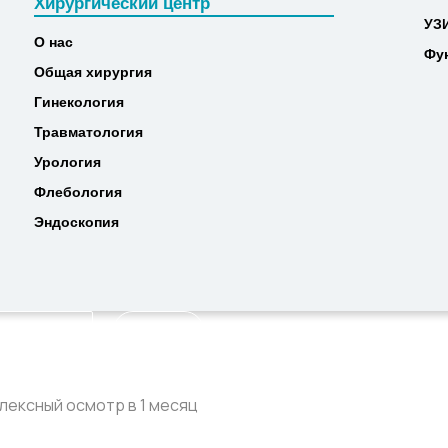
Хирургический центр
МР
Хирургический центр
УЗ
УЗ
О нас
Фу
О нас
Фу
Общая хирургия
Общая хирургия
Гинекология
Гинекология
Травматология
Травматология
Урология
Урология
Флебология
Флебология
Эндоскопия
Эндоскопия
Найти
лексный осмотр в 1 месяц