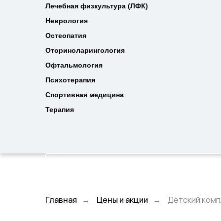
Лечебная физкультура (ЛФК)
Лечебная физкультура (ЛФК)
Неврология
Неврология
Остеопатия
Остеопатия
Оториноларингология
Оториноларингология
Офтальмология
Офтальмология
Психотерапия
Психотерапия
Спортивная медицина
Спортивная медицина
Терапия
Терапия
Главная
Цены и акции
Детский комп
→
→