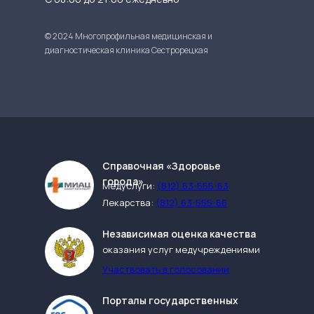
© 2024 Многопрофильная медицинская и
диагностическая клиника Сестрорецкая
Cправочная «Здоровье
города»
Медуслуги:
(812) 63-555-63
Лекарства:
(812) 63-555-66
Независимая оценка качества
оказания услуг медучреждениями
Участвовать в голосовании
Порталы государственных