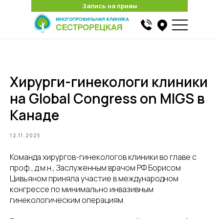
Запись на прием
Запись на прием
Хирурги-гинекологи клиники
на Global Congress on MIGS в
Канаде
12.11.2025
Команда хирургов-гинекологов клиники во главе с
проф., д.м.н., Заслуженным врачом РФ Борисом
Цивьяном приняла участие в международном
конгрессе по минимально инвазивным
гинекологическим операциям.