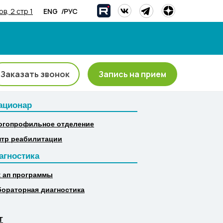
/
ENG
РУС
в, 2 стр 1
Заказать звонок
Запись на прием
ационар
ационар
огопрофильное отделение
огопрофильное отделение
нтр реабилитации
нтр реабилитации
агностика
агностика
к ап программы
к ап программы
бораторная диагностика
бораторная диагностика
Т