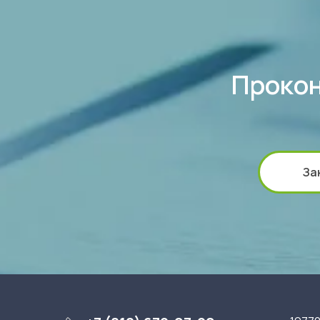
Прокон
За