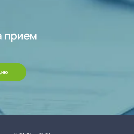
а прием
цию