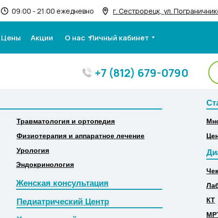
09:00 - 21:00 ежедневно
г. Сестрорецк, ул. Пограничнико
Цены
Акции
О нас
Личный кабинет
+7 (812) 679-0790
Ст
Ст
Травматология и ортопедия
Мн
Травматология и ортопедия
Мн
Физиотерапия и аппаратное лечение
Це
Физиотерапия и аппаратное лечение
Це
Урология
Ди
Урология
Ди
Эндокринология
Че
Эндокринология
Че
Женская консультация
Ла
Женская консультация
Ла
КТ
Педиатрический Центр
КТ
Педиатрический Центр
МР