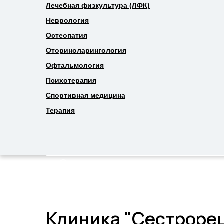
Лечебная физкультура (ЛФК)
Лечебная физкультура (ЛФК)
Неврология
Неврология
Остеопатия
Остеопатия
Оториноларингология
Оториноларингология
Офтальмология
Офтальмология
Психотерапия
Психотерапия
Спортивная медицина
Спортивная медицина
Терапия
Терапия
Клиника "Сестрорец