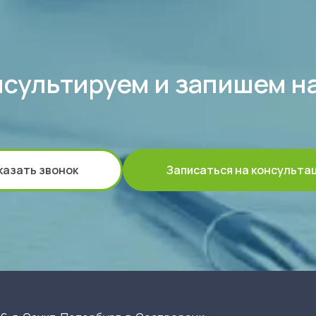
сультируем и запишем н
казать звонок
Записаться на консульта