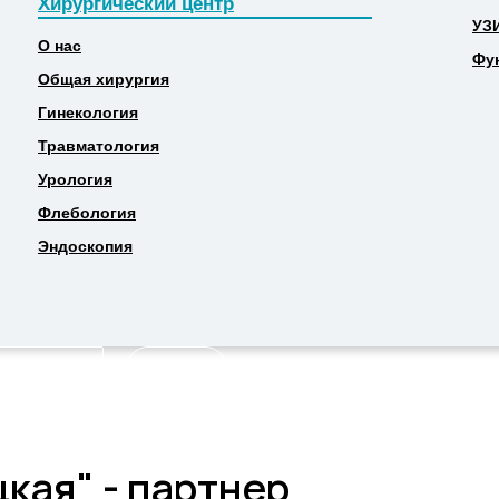
Хирургический центр
МР
Хирургический центр
УЗ
УЗ
О нас
Фу
О нас
Фу
Общая хирургия
Общая хирургия
Гинекология
Гинекология
Травматология
Травматология
Урология
Урология
Флебология
Флебология
Эндоскопия
Эндоскопия
Найти
кая" - партнер