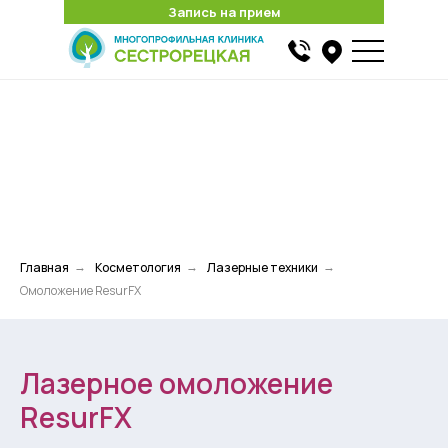
Запись на прием
Запись на прием
Найти
Главная
Косметология
Лазерные техники
→
→
→
Омоложение ResurFX
Лазерное омоложение
ResurFX