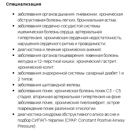
Специализация
заболевания органов дыхания: пневмонии, хроническая
обструктивная болезнь легких, бронхиальная астма;
заболевания сердечно-сосудистой системы:
ишемическая болезнь сердца, артериальная
гипертензия, хроническая сердечная недостаточность,
нарушения сердечного ритма и проводимости;
диагностика и лечение хронических анемий;
заболевания органов пищеварения: язвенная болезнь
желудка и 12-перстной кишки, хронический гастрит,
хронический колит;
заболевания эндокринной системы: сахарный диабет 1 и
2 типов;
заболевания щитовидной железы;
заболевания почек: хроническая болезнь почек С3 – С5
стадий, вторичная артериальная гипертензия на фоне
заболеваний почек, хронический пиелонефрит, острое
повреждение почек различной этиологии.
диагностика синдрома обструктивного апноэ во сне и
подбор СИПАП-терапии (CPAP: Constant Positive Airway
Pressure).