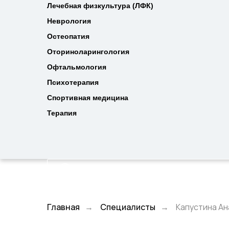
Лечебная физкультура (ЛФК)
Лечебная физкультура (ЛФК)
Неврология
Неврология
Остеопатия
Остеопатия
Оториноларингология
Оториноларингология
Офтальмология
Офтальмология
Психотерапия
Психотерапия
Спортивная медицина
Спортивная медицина
Терапия
Терапия
Главная
Специалисты
Капустина А
→
→