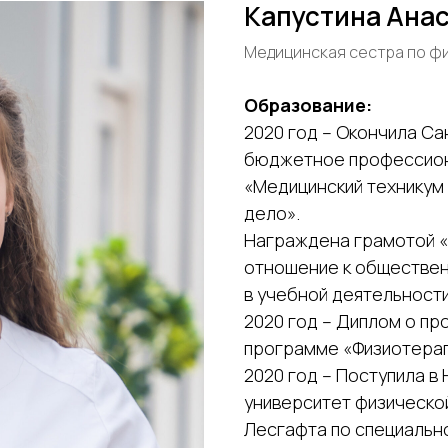
Капустина Ана
Медицинская сестра по ф
Образование:
2020 год – Окончила С
бюджетное профессион
«Медицинский техникум
дело».
Награждена грамотой «
отношение к обществен
в учебной деятельности
2020 год – Диплом о п
программе «Физиотерап
2020 год – Поступила в
университет физической
Лесгафта по специальн