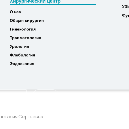
Хирургический центр
МР
Хирургический центр
УЗ
УЗ
О нас
Фу
О нас
Фу
Общая хирургия
Общая хирургия
Гинекология
Гинекология
Травматология
Травматология
Урология
Урология
Флебология
Флебология
Эндоскопия
Эндоскопия
Найти
настасия Сергеевна