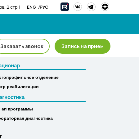
/
ENG
РУС
в, 2 стр 1
Заказать звонок
Запись на прием
ационар
ационар
огопрофильное отделение
огопрофильное отделение
нтр реабилитации
нтр реабилитации
агностика
агностика
к ап программы
к ап программы
бораторная диагностика
бораторная диагностика
Т