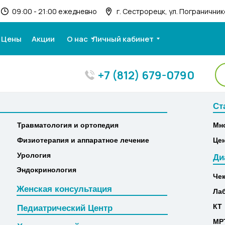
09:00 - 21:00 ежедневно
г. Сестрорецк, ул. Пограничнико
Цены
Акции
О нас
Личный кабинет
+7 (812) 679-0790
Ст
Ст
Травматология и ортопедия
Мн
Травматология и ортопедия
Мн
Физиотерапия и аппаратное лечение
Це
Физиотерапия и аппаратное лечение
Це
Урология
Ди
Урология
Ди
Эндокринология
Че
Эндокринология
Че
Женская консультация
Ла
Женская консультация
Ла
КТ
Педиатрический Центр
КТ
Педиатрический Центр
МР