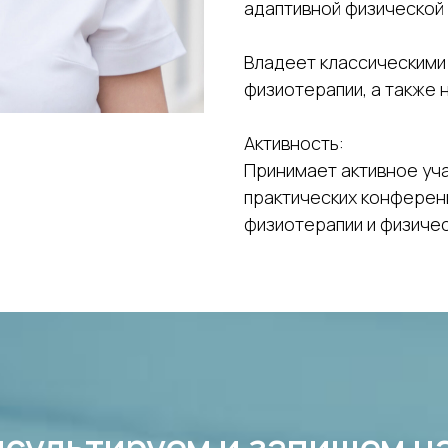
адаптивной физической 
Владеет классическими
физиотерапии, а также
Активность:
Принимает активное уч
практических конферен
физиотерапии и физиче
сультируем и запишем н