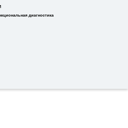
Т
И
И
нкциональная диагностика
нкциональная диагностика