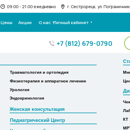
09:00 - 21:00 ежедневно
г. Сестрорецк, ул. Пограничнико
Цены
Акции
О нас
Личный кабинет
+7 (812) 679-0790
Ст
Ст
Травматология и ортопедия
Мн
Травматология и ортопедия
Мн
Физиотерапия и аппаратное лечение
Це
Физиотерапия и аппаратное лечение
Це
Урология
Ди
Урология
Ди
Эндокринология
Че
Эндокринология
Че
Женская консультация
Ла
Женская консультация
Ла
КТ
Педиатрический Центр
КТ
Педиатрический Центр
МР