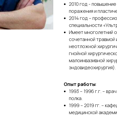
2010 год - повышение
поражения и пластиче
2014 год – професси
специальности «Ультр
Имеет многолетний о
сочетанной травмой 
неотложной хирургич
гнойной хирургическ
малоинвазивной хиру
эндовидеохирургия).
Опыт работы
:
1993 – 1996 г.г. – вр
полка.
1999 – 2019 гг. – ка
медицинской академии