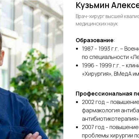
Кузьмин Алекс
Врач-хирург высшей квали
медицинских наук
Образование
:
1987 - 1993 г.г. – Во
по специальности «Л
1996 - 1999 г.г. – кл
«Хирургия», ВМедА им
Профессиональная п
2002 год – повышение
фармакология антиба
антибиотикотерапия»
2007 год - повышени
проблемы хирургии п