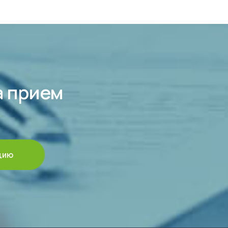
а прием
цию