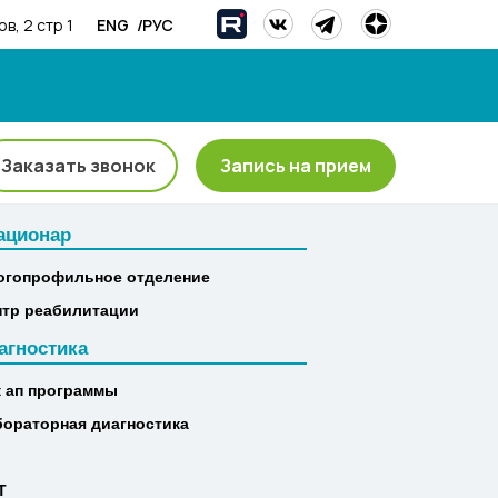
/
ENG
РУС
в, 2 стр 1
Заказать звонок
Запись на прием
ационар
ационар
огопрофильное отделение
огопрофильное отделение
нтр реабилитации
нтр реабилитации
агностика
агностика
к ап программы
к ап программы
бораторная диагностика
бораторная диагностика
Т