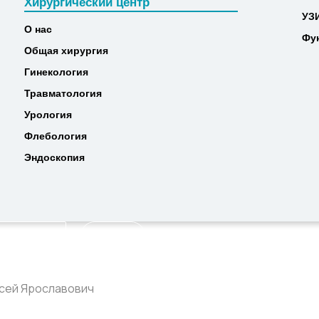
Хирургический центр
МР
Хирургический центр
УЗ
УЗ
О нас
Фу
О нас
Фу
Общая хирургия
Общая хирургия
Гинекология
Гинекология
Травматология
Травматология
Урология
Урология
Флебология
Флебология
Эндоскопия
Эндоскопия
Найти
ксей Ярославович