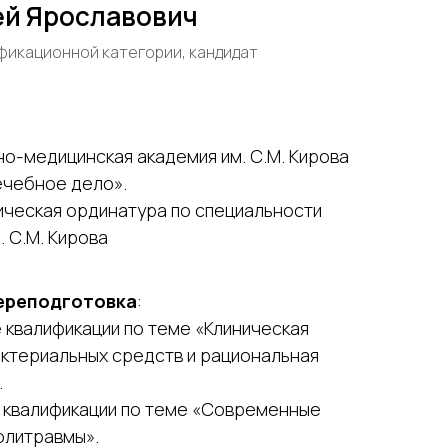
ей Ярославович
фикационной категории, кандидат
енно-медицинская академия им. С.М. Кирова
ечебное дело».
иническая ординатура по специальности
. С.М. Кирова
ереподготовка
:
 квалификации по теме «Клиническая
ктериальных средств и рациональная
.
е квалификации по теме «Современные
олитравмы».