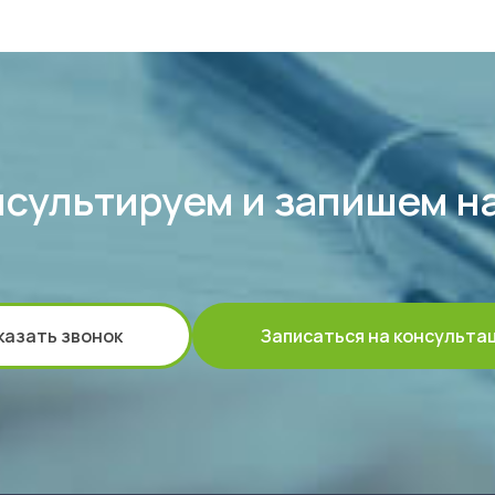
сультируем и запишем н
казать звонок
Записаться на консульта