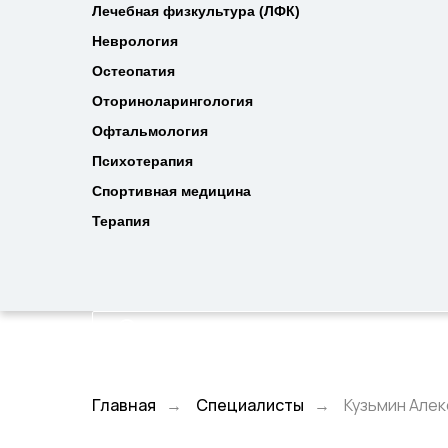
Лечебная физкультура (ЛФК)
Лечебная физкультура (ЛФК)
Неврология
Неврология
Остеопатия
Остеопатия
Оториноларингология
Оториноларингология
Офтальмология
Офтальмология
Психотерапия
Психотерапия
Спортивная медицина
Спортивная медицина
Терапия
Терапия
Главная
Специалисты
Кузьмин Але
→
→