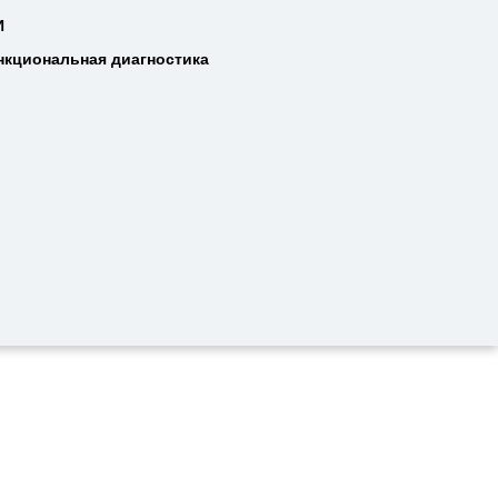
Т
И
И
нкциональная диагностика
нкциональная диагностика