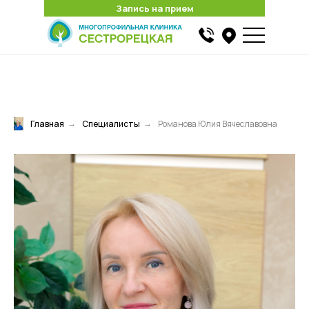
Запись на прием
Запись на прием
Найти
Главная
Специалисты
Романова Юлия Вячеславовна
→
→