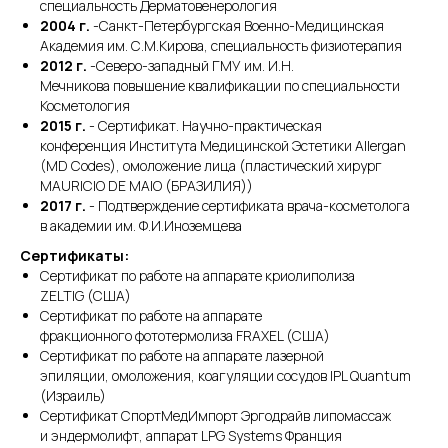
специальность Дерматовенерология
2004 г.
-Санкт-Петербургская Военно-Медицинская
Академия им. С.М.Кирова, специальность физиотерапия
2012 г.
-Северо-западный ГМУ им. И.Н.
Мечникова повышение квалификации по специальности
Косметология
2015 г.
- Сертификат. Научно-практическая
конференция Института Медицинской Эстетики Allergan
(MD Codes), омоложение лица (пластический хирург
MAURICIO DE MAIO (БРАЗИЛИЯ))
2017 г.
- Подтверждение сертификата врача-косметолога
в академии им. Ф.И.Иноземцева
Сертификаты:
Сертификат по работе на аппарате криолиполиза
ZELTIG (США)
Сертификат по работе на аппарате
фракционного фототермолиза FRAXEL (США)
Сертификат по работе на аппарате лазерной
эпиляции, омоложения, коагуляции сосудов IPL Quantum
(Израиль)
Сертификат СпортМедИмпорт Эргодрайв липомассаж
и эндермолифт, аппарат LPG Systems Франция