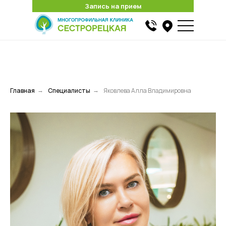
Запись на прием
Запись на прием
Найти
Главная
Специалисты
Яковлева Алла Владимировна
→
→