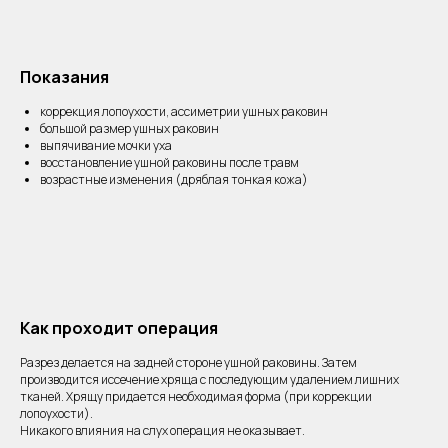
Показания
коррекция лопоухости, ассиметрии ушных раковин
большой размер ушных раковин
выпячивание мочки уха
восстановление ушной раковины после травм
возрастные изменения (дряблая тонкая кожа)
Как проходит операция
Разрез делается на задней стороне ушной раковины. Затем
производится иссечение хряща с последующим удалением лишних
тканей. Хрящу придается необходимая форма (при коррекции
лопоухости).
Никакого влияния на слух операция не оказывает.