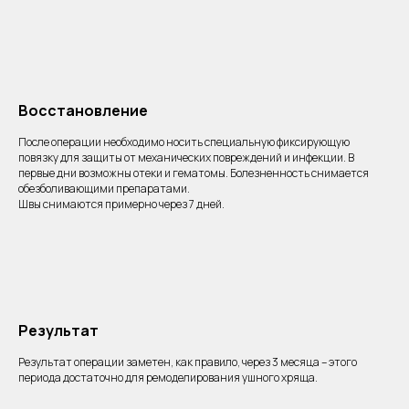
Восстановление
После операции необходимо носить специальную фиксирующую
повязку для защиты от механических повреждений и инфекции. В
первые дни возможны отеки и гематомы. Болезненность снимается
обезболивающими препаратами.
Швы снимаются примерно через 7 дней.
Результат
Результат операции заметен, как правило, через 3 месяца – этого
периода достаточно для ремоделирования ушного хряща.